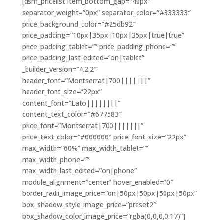
[dsm_pricelist item_bottom_gap=”40px”
separator_weight=”0px” separator_color=”#333333″
price_background_color=”#25db92″
price_padding=”10px|35px|10px|35px|true|true”
price_padding_tablet=”” price_padding_phone=””
price_padding_last_edited=”on|tablet”
_builder_version=”4.2.2″
header_font=”Montserrat|700|||||||”
header_font_size=”22px”
content_font=”Lato||||||||”
content_text_color=”#677583″
price_font=”Montserrat|700|||||||”
price_text_color=”#000000″ price_font_size=”22px”
max_width=”60%” max_width_tablet=””
max_width_phone=””
max_width_last_edited=”on|phone”
module_alignment=”center” hover_enabled=”0″
border_radii_image_price=”on|50px|50px|50px|50px”
box_shadow_style_image_price=”preset2″
box_shadow_color_image_price=”rgba(0,0,0,0.17)”]