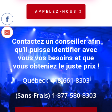
APPELEZ-NOUS
Contactez un conseiller afin
qu’il puisse identifier avec
vous vos besoins et que
vous
obteniez le juste prix !
Québec : 418-661-8303
(Sans-Frais) 1-877-580-8303